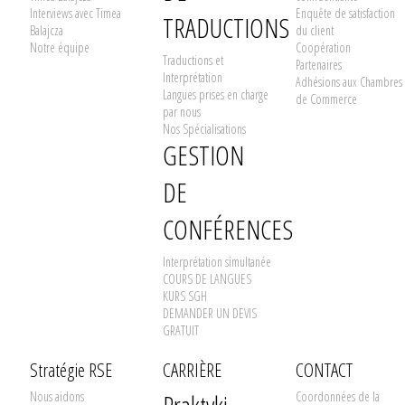
Interviews avec Timea
Enquête de satisfaction
TRADUCTIONS
Balajcza
du client
Notre équipe
Coopération
Traductions et
Partenaires
Interprétation
Adhésions aux Chambres
Langues prises en charge
de Commerce
par nous
Nos Spécialisations
GESTION
DE
CONFÉRENCES
Interprétation simultanée
COURS DE LANGUES
KURS SGH
DEMANDER UN DEVIS
GRATUIT
Stratégie RSE
CARRIÈRE
CONTACT
Nous aidons
Coordonnées de la