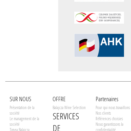
SUR NOUS
OFFRE
Partenaires
Présentation de la
Balajcza Wine Selection
Pour qui nous travaillons
société
SERVICES
Nos clients
Le management de la
Références choisies
société
Nous garantissons la
DE
Timea Balajcza
confidentialité