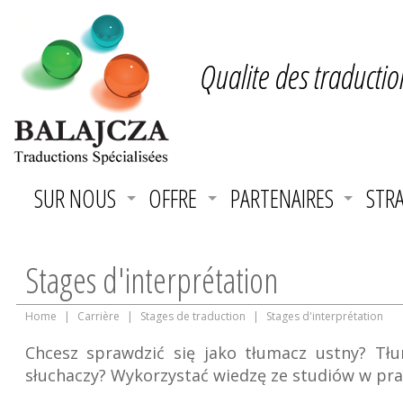
Qualite des traductio
SUR NOUS
OFFRE
PARTENAIRES
STRA
Stages d'interprétation
Home
|
Carrière
|
Stages de traduction
|
Stages d'interprétation
Chcesz sprawdzić się jako tłumacz ustny? Tł
słuchaczy? Wykorzystać wiedzę ze studiów w pr