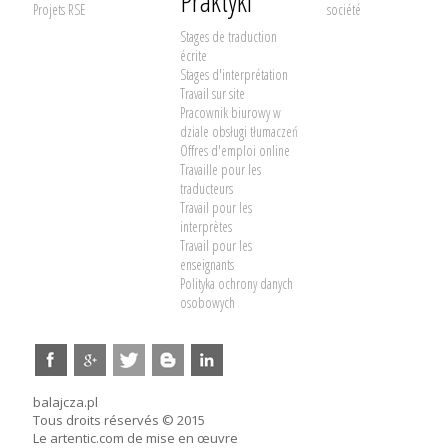
Praktyki
Projets RSE
société
Stages de traduction
écrite
Stages d'interprétation
Travail sur site
Pracownik biurowy w
dziale obsługi tłumaczeń
Offres d'emploi online
Travaille pour les
traducteurs
Travail pour les
interprètes
Travail pour les
enseignants
Polityka ochrony danych
osobowych
balajcza.pl
Tous droits réservés © 2015
Le artentic.com de mise en œuvre