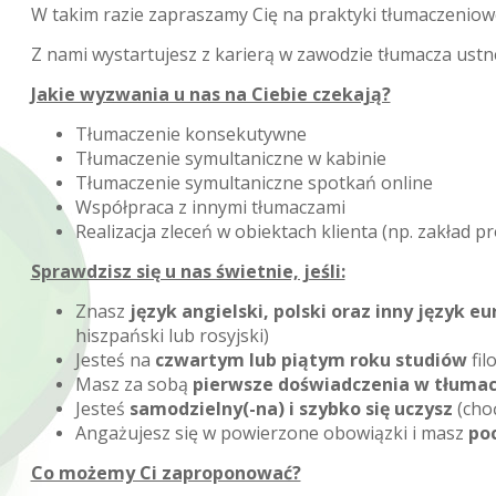
W takim razie zapraszamy Cię na praktyki tłumaczeniowe
Z nami wystartujesz z karierą w zawodzie tłumacza ustn
Jakie wyzwania u nas na Ciebie czekają?
Tłumaczenie konsekutywne
Tłumaczenie symultaniczne w kabinie
Tłumaczenie symultaniczne spotkań online
Współpraca z innymi tłumaczami
Realizacja zleceń w obiektach klienta (np. zakład p
Sprawdzisz się u nas świetnie, jeśli:
Znasz
język angielski, polski oraz inny język 
hiszpański lub rosyjski)
Jesteś na
czwartym lub piątym roku studiów
fil
Masz za sobą
pierwsze doświadczenia w tłuma
Jesteś
samodzielny(-na) i szybko się uczysz
(choć
Angażujesz się w powierzone obowiązki i masz
po
Co możemy Ci zaproponować?