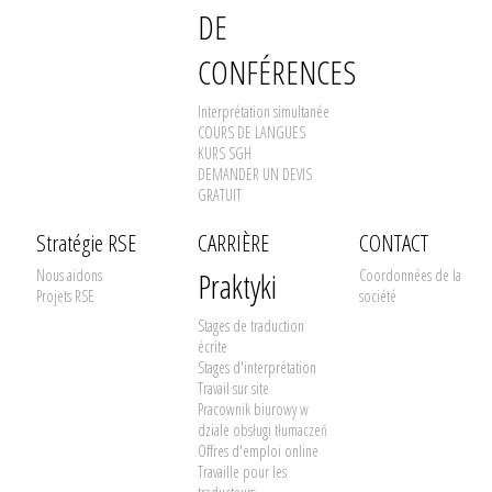
DE
CONFÉRENCES
Interprétation simultanée
COURS DE LANGUES
KURS SGH
DEMANDER UN DEVIS
GRATUIT
Stratégie RSE
CARRIÈRE
CONTACT
Nous aidons
Praktyki
Coordonnées de la
Projets RSE
société
Stages de traduction
écrite
Stages d'interprétation
Travail sur site
Pracownik biurowy w
dziale obsługi tłumaczeń
Offres d'emploi online
Travaille pour les