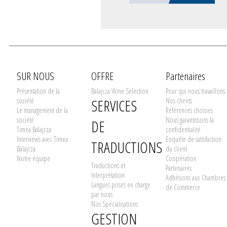
SUR NOUS
OFFRE
Partenaires
Présentation de la
Balajcza Wine Selection
Pour qui nous travaillons
société
SERVICES
Nos clients
Le management de la
Références choisies
société
Nous garantissons la
DE
Timea Balajcza
confidentialité
Interviews avec Timea
Enquête de satisfaction
TRADUCTIONS
Balajcza
du client
Notre équipe
Coopération
Traductions et
Partenaires
Interprétation
Adhésions aux Chambres
Langues prises en charge
de Commerce
par nous
Nos Spécialisations
GESTION