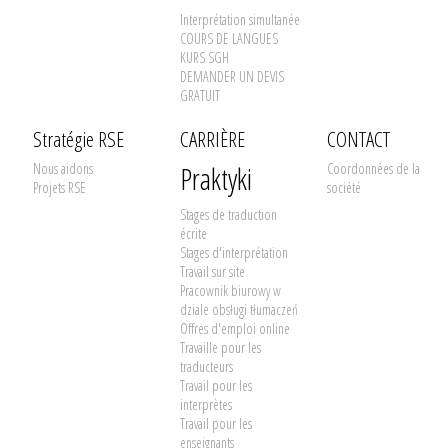
Interprétation simultanée
COURS DE LANGUES
KURS SGH
DEMANDER UN DEVIS
GRATUIT
Stratégie RSE
CARRIÈRE
CONTACT
Nous aidons
Praktyki
Coordonnées de la
Projets RSE
société
Stages de traduction
écrite
Stages d'interprétation
Travail sur site
Pracownik biurowy w
dziale obsługi tłumaczeń
Offres d'emploi online
Travaille pour les
traducteurs
Travail pour les
interprètes
Travail pour les
enseignants