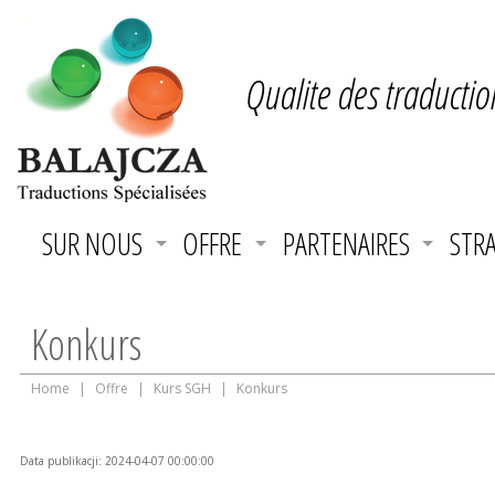
Qualite des traductio
SUR NOUS
OFFRE
PARTENAIRES
STRA
Konkurs
Home
|
Offre
|
Kurs SGH
|
Konkurs
Data publikacji: 2024-04-07 00:00:00