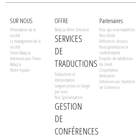
SUR NOUS
OFFRE
Partenaires
Présentation de la
Balajcza Wine Selection
Pour qui nous travaillons
société
SERVICES
Nos clients
Le management de la
Références choisies
société
Nous garantissons la
DE
Timea Balajcza
confidentialité
Interviews avec Timea
Enquête de satisfaction
TRADUCTIONS
Balajcza
du client
Notre équipe
Coopération
Traductions et
Partenaires
Interprétation
Adhésions aux Chambres
Langues prises en charge
de Commerce
par nous
Nos Spécialisations
GESTION
DE
CONFÉRENCES