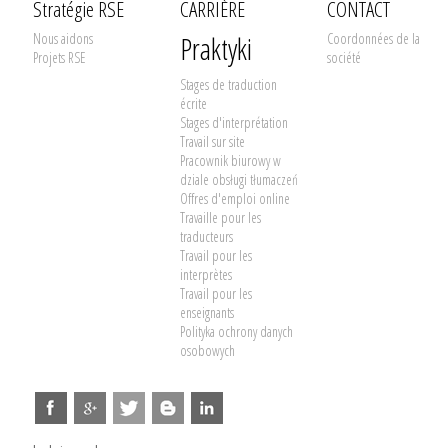
Stratégie RSE
CARRIÈRE
CONTACT
Nous aidons
Praktyki
Coordonnées de la
Projets RSE
société
Stages de traduction
écrite
Stages d'interprétation
Travail sur site
Pracownik biurowy w
dziale obsługi tłumaczeń
Offres d'emploi online
Travaille pour les
traducteurs
Travail pour les
interprètes
Travail pour les
enseignants
Polityka ochrony danych
osobowych