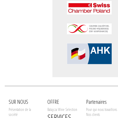
SUR NOUS
OFFRE
Partenaires
Présentation de la
Balajcza Wine Selection
Pour qui nous travaillons
société
SERVICES
Nos clients