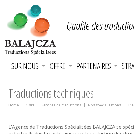
Qualite des traductio
SUR NOUS
OFFRE
PARTENAIRES
STRA
Traductions techniques
Home
|
Offre
|
Services de traductions
|
Nos spécialisations
|
Tra
L’Agence de Traductions Spécialisées BALAJCZA se spécial
industrielle des brevets, ainsi que la protection des droi