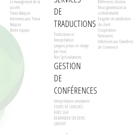
Le management de la
Références choisies
société
Nous garantissons la
DE
Timea Balajcza
confidentialité
Interviews avec Timea
Enquête de satisfaction
TRADUCTIONS
Balajcza
du client
Notre équipe
Coopération
Traductions et
Partenaires
Interprétation
Adhésions aux Chambres
Langues prises en charge
de Commerce
par nous
Nos Spécialisations
GESTION
DE
CONFÉRENCES
Interprétation simultanée
COURS DE LANGUES
KURS SGH
DEMANDER UN DEVIS
GRATUIT