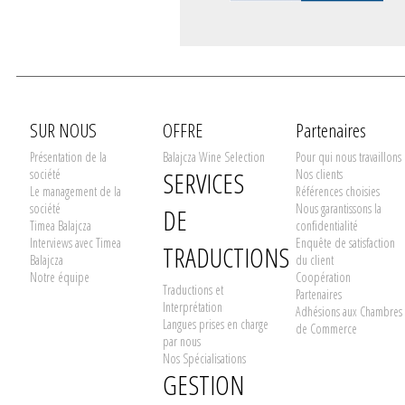
SUR NOUS
OFFRE
Partenaires
Présentation de la
Balajcza Wine Selection
Pour qui nous travaillons
société
SERVICES
Nos clients
Le management de la
Références choisies
société
Nous garantissons la
DE
Timea Balajcza
confidentialité
Interviews avec Timea
Enquête de satisfaction
TRADUCTIONS
Balajcza
du client
Notre équipe
Coopération
Traductions et
Partenaires
Interprétation
Adhésions aux Chambres
Langues prises en charge
de Commerce
par nous
Nos Spécialisations
GESTION