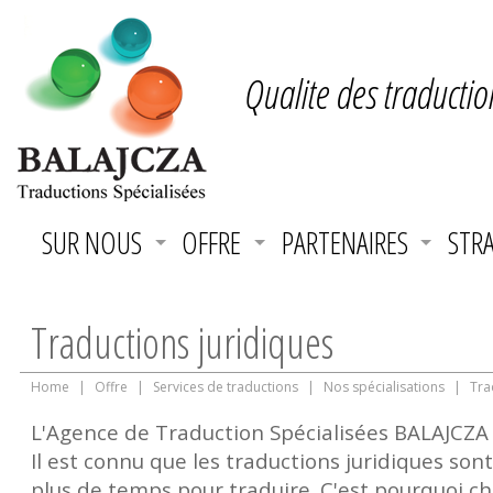
Qualite des traductio
SUR NOUS
OFFRE
PARTENAIRES
STRA
Traductions juridiques
Home
|
Offre
|
Services de traductions
|
Nos spécialisations
|
Tra
L'Agence de Traduction Spécialisées BALAJCZA s
Il est connu que les traductions juridiques sont 
plus de temps pour traduire. C'est pourquoi ch