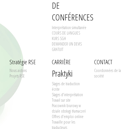
DE
CONFÉRENCES
Interprétation simultanée
COURS DE LANGUES
KURS SGH
DEMANDER UN DEVIS
GRATUIT
Stratégie RSE
CARRIÈRE
CONTACT
Nous aidons
Praktyki
Coordonnées de la
Projets RSE
société
Stages de traduction
écrite
Stages d'interprétation
Travail sur site
Pracownik biurowy w
dziale obsługi tłumaczeń
Offres d'emploi online
Travaille pour les
traducteurs